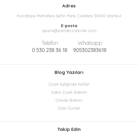
Adres
Kocatepe Mahallesi Şehir Parkı Caddesi 34040 İstanbul
E-posta
siparis@parlakcicekcilik.com
Telefon
Whatsapp
0 530 238 36 18
905302383618
Blog Yazıları
Çiçek Eşliğinde Notlar
Saksı Çiçek Bakımı
Orkide Bakımı
Özel Günler
Takip Edin