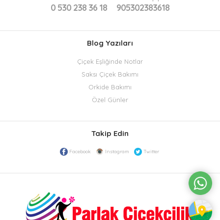
0 530 238 36 18
905302383618
Blog Yazıları
Çiçek Eşliğinde Notlar
Saksı Çiçek Bakımı
Orkide Bakımı
Özel Günler
Takip Edin
Facebook
Instagram
Twitter