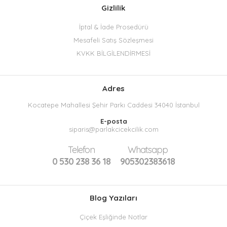
Gizlilik
İptal & İade Prosedürü
Mesafeli Satış Sözleşmesi
KVKK BİLGİLENDİRMESİ
Adres
Kocatepe Mahallesi Şehir Parkı Caddesi 34040 İstanbul
E-posta
siparis@parlakcicekcilik.com
Telefon
Whatsapp
0 530 238 36 18
905302383618
Blog Yazıları
Çiçek Eşliğinde Notlar