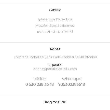
Gizlilik
İptal & İade Prosedürü
Mesafeli Satış Sözleşmesi
KVKK BİLGİLENDİRMESİ
Adres
Kocatepe Mahallesi Şehir Parkı Caddesi 34040 İstanbul
E-posta
siparis@parlakcicekcilik.com
Telefon
Whatsapp
0 530 238 36 18
905302383618
Blog Yazıları